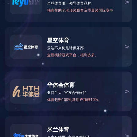
来源：中国能源网 时间：2015-9-7 13:53:04
面对宏观经济的下行压力，按照淮南市委、市政府“双轮驱
有产业优势，新型煤化工首当其冲成为淮南转型发展的主导
作为全国十四个亿吨煤基地之一，淮南煤炭探明储量153
进口煤炭的不断冲击，传统的煤炭市场逐渐萎缩，亿吨级煤炭
实现淮南煤从燃料到原料的根本性转变，提高煤炭附加值
待。煤炭发电可增值1.5倍，煤制甲醇可增值约2-3倍，甲醇
则可增值6-8倍。在《安徽省新型化工基地发展纲要》中，
基地。
2014年4月，《安徽淮南新型煤化工基地总体发展规划》
面积12.7平方公里，二期规划面积45平方公里，远景规划面积
淮南市按照基地总体发展规划，以发展煤基石化产品及下
业、基础化工及下游产品产业和以化工新材料和新型精细化