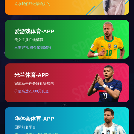
分享到：
相关文章
“少气”倒逼煤制天然气 大唐克旗8个项目成功初现
中蒙煤制气项目有望落实 能源多样化引机遇
大唐克旗煤制天然气项目全力确保向北京安全清洁供气
今年中国煤制天然气将冲刺百亿立方米
大唐克旗设备检修完毕恢复向首都供气
呼伦贝尔煤化工规划启动 吃掉当地逾六成煤炭
中海石油化学退出煤化工领域 拟转让包头煤化工
甘肃省嘉峪关酒泉规建千万吨级煤炭分质利用项目